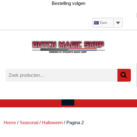
Ga
Bestelling volgen
naar
de
inhoud
Euro
Zoeken
naar:
Verlanglijst
Mijn
winkelwagen
account
Open
menu
Home
/
Seasonal
/
Halloween
/ Pagina 2