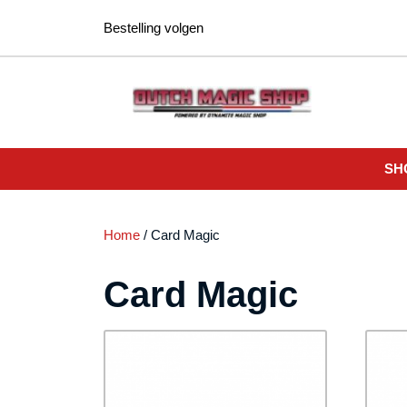
Ga
Bestelling volgen
naar
de
inhoud
SH
Home
/ Card Magic
Card Magic