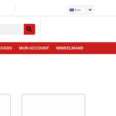
Euro
Verlanglijst
Mijn
winkelwagen
account
LOADS
MIJN ACCOUNT
WINKELMAND