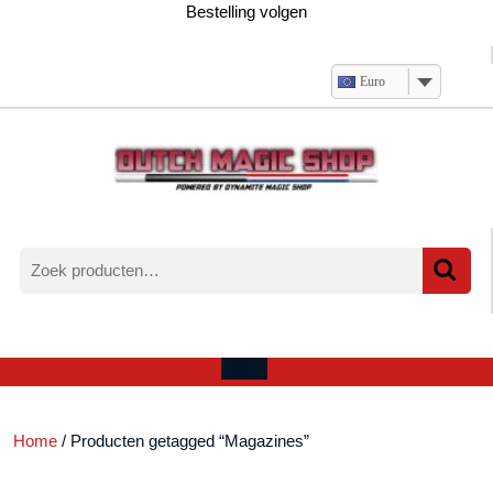
Ga
Bestelling volgen
naar
de
inhoud
Euro
Zoeken
naar:
Verlanglijst
Mijn
winkelwagen
account
Open
menu
Home
/ Producten getagged “Magazines”