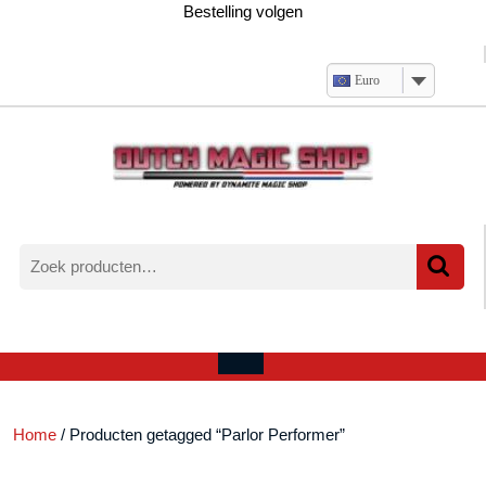
Ga
Bestelling volgen
naar
de
inhoud
Euro
Zoeken
naar:
Verlanglijst
Mijn
winkelwagen
account
Open
menu
Home
/ Producten getagged “Parlor Performer”