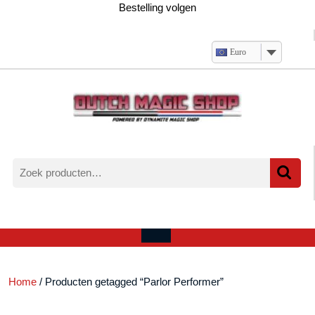
Ga
Bestelling volgen
naar
de
inhoud
Euro
Zoeken
naar:
Verlanglijst
Mijn
winkelwagen
account
Open
menu
Home
/ Producten getagged “Parlor Performer”