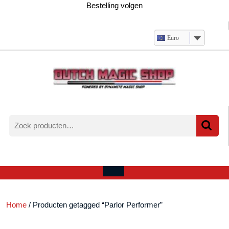
Ga
Bestelling volgen
naar
de
inhoud
Euro
Zoeken
naar:
Verlanglijst
Mijn
winkelwagen
account
Open
menu
Home
/ Producten getagged “Parlor Performer”