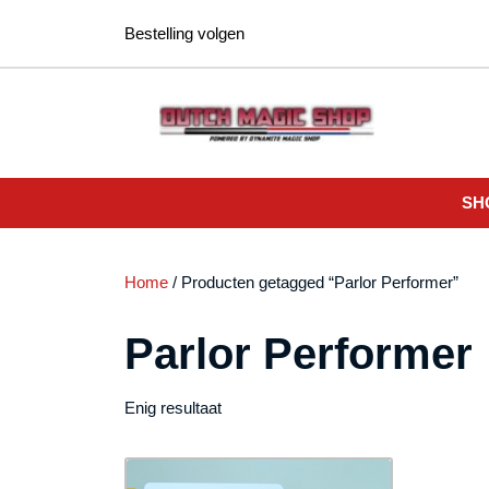
Ga
Bestelling volgen
naar
de
inhoud
SH
Home
/ Producten getagged “Parlor Performer”
Parlor Performer
Enig resultaat