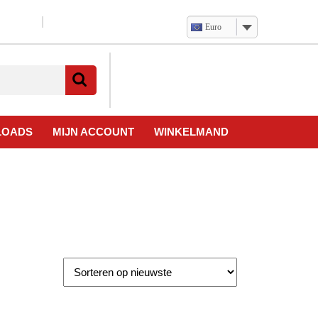
Euro
Verlanglijst
Mijn
winkelwagen
account
LOADS
MIJN ACCOUNT
WINKELMAND