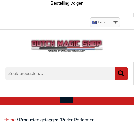
Ga
Bestelling volgen
naar
de
inhoud
Euro
Zoeken
naar:
Verlanglijst
Mijn
winkelwagen
account
Open
menu
Home
/ Producten getagged “Parlor Performer”