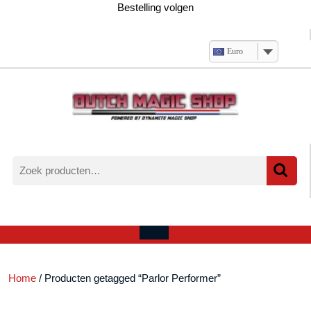
Ga
Bestelling volgen
naar
de
inhoud
Euro
Zoeken
naar:
Verlanglijst
Mijn
winkelwagen
account
Open
menu
Home
/ Producten getagged “Parlor Performer”