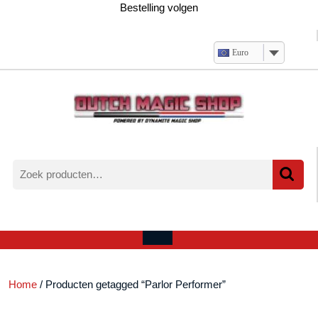
Ga
Bestelling volgen
naar
de
inhoud
Euro
Zoeken
naar:
Verlanglijst
Mijn
winkelwagen
account
Open
menu
Home
/ Producten getagged “Parlor Performer”