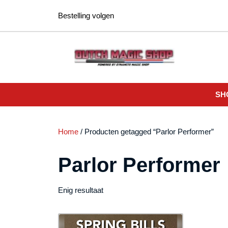
Ga
Bestelling volgen
naar
de
inhoud
SH
Home
/ Producten getagged “Parlor Performer”
Parlor Performer
Enig resultaat