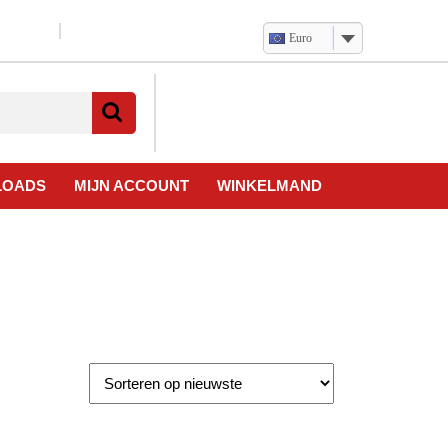
Euro
Verlanglijst
Mijn
winkelwagen
account
LOADS
MIJN ACCOUNT
WINKELMAND