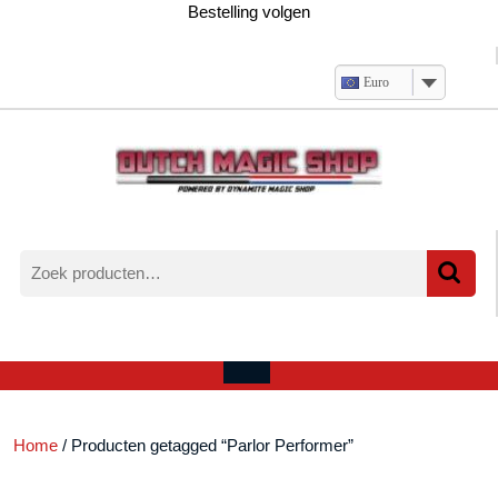
Ga
Bestelling volgen
naar
de
inhoud
Euro
Zoeken
naar:
Verlanglijst
Mijn
winkelwagen
account
Open
menu
Home
/ Producten getagged “Parlor Performer”