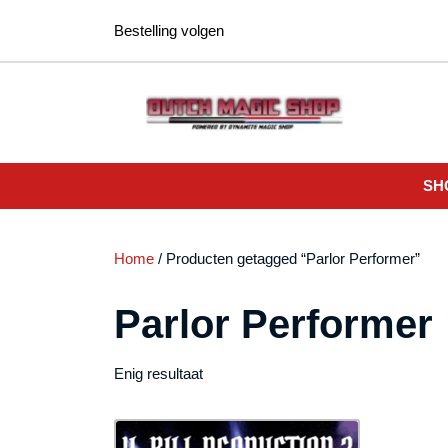
Ga
Bestelling volgen
naar
de
inhoud
SH
Home
/ Producten getagged “Parlor Performer”
Parlor Performer
Enig resultaat