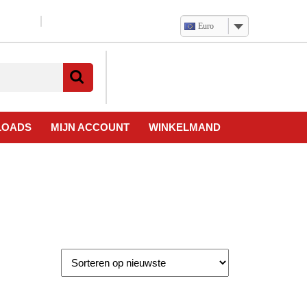
Euro
Verlanglijst
Mijn
winkelwagen
account
LOADS
MIJN ACCOUNT
WINKELMAND