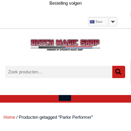
Ga
Bestelling volgen
naar
de
inhoud
Euro
Zoeken
naar:
Verlanglijst
Mijn
winkelwagen
account
Open
menu
Home
/ Producten getagged “Parlor Performer”