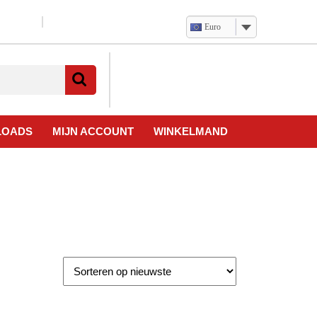
Euro
Verlanglijst
Mijn
winkelwagen
account
LOADS
MIJN ACCOUNT
WINKELMAND