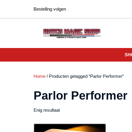
Ga
Bestelling volgen
naar
de
inhoud
SH
Home
/ Producten getagged “Parlor Performer”
Parlor Performer
Enig resultaat