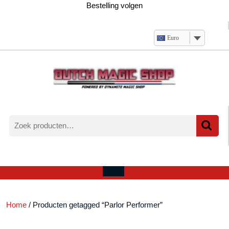
Ga
Bestelling volgen
naar
de
inhoud
Euro
Zoeken
naar:
Verlanglijst
Mijn
winkelwagen
account
Open
menu
Home
/ Producten getagged “Parlor Performer”