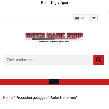
Ga
Bestelling volgen
naar
de
inhoud
Euro
Zoeken
naar:
Verlanglijst
Mijn
winkelwagen
account
Open
menu
Home
/ Producten getagged “Parlor Performer”