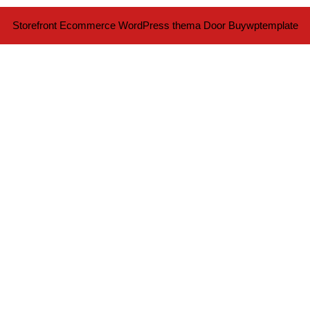
Storefront Ecommerce WordPress thema
Door Buywptemplate