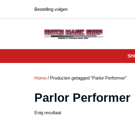
Ga
Bestelling volgen
naar
de
inhoud
SH
Home
/ Producten getagged “Parlor Performer”
Parlor Performer
Enig resultaat