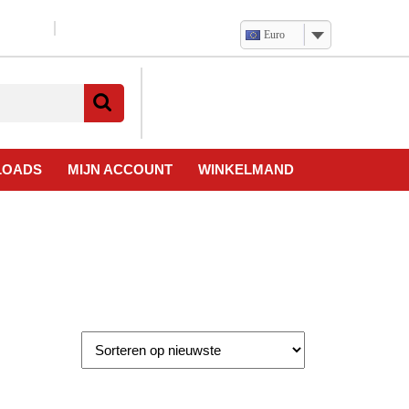
Euro
Verlanglijst
Mijn
winkelwagen
account
LOADS
MIJN ACCOUNT
WINKELMAND