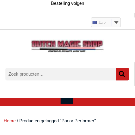
Ga
Bestelling volgen
naar
de
inhoud
Euro
Zoeken
naar:
Verlanglijst
Mijn
winkelwagen
account
Open
menu
Home
/ Producten getagged “Parlor Performer”