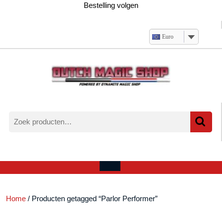
Ga
Bestelling volgen
naar
de
inhoud
Euro
Zoeken
naar:
Verlanglijst
Mijn
winkelwagen
account
Open
menu
Home
/ Producten getagged “Parlor Performer”