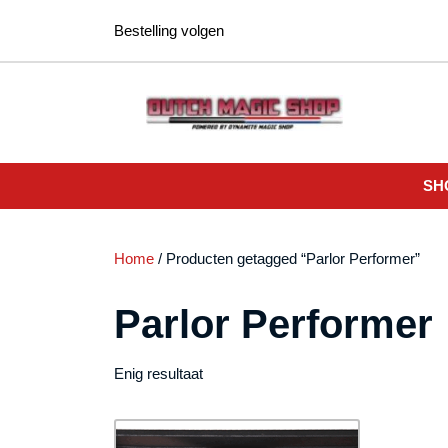
Ga
Bestelling volgen
naar
de
inhoud
SH
Home
/ Producten getagged “Parlor Performer”
Parlor Performer
Enig resultaat