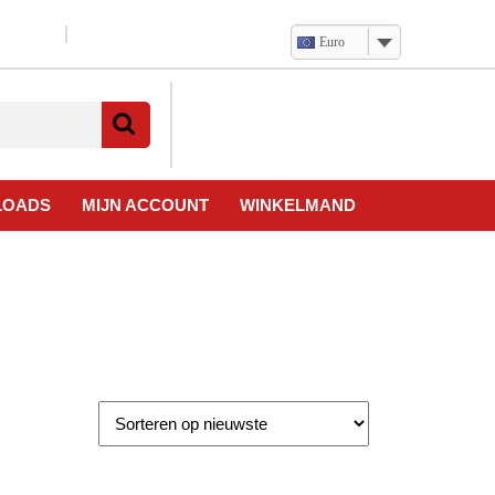
Euro
Verlanglijst
Mijn
winkelwagen
account
LOADS
MIJN ACCOUNT
WINKELMAND