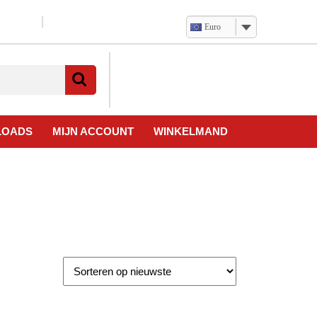
Euro
Verlanglijst
Mijn
winkelwagen
account
LOADS
MIJN ACCOUNT
WINKELMAND