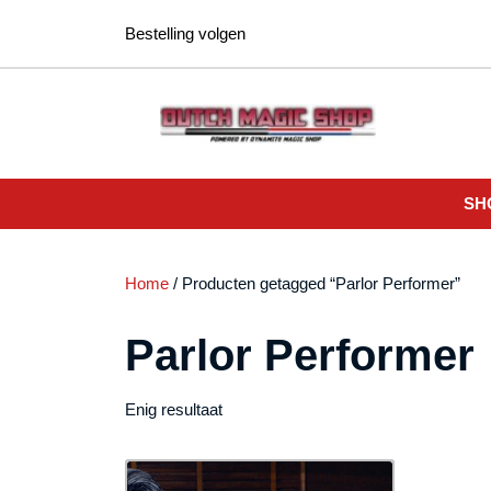
Ga
Bestelling volgen
naar
de
inhoud
SH
Home
/ Producten getagged “Parlor Performer”
Parlor Performer
Enig resultaat