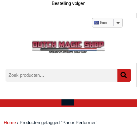
Ga
Bestelling volgen
naar
de
inhoud
Euro
Zoeken
naar:
Verlanglijst
Mijn
winkelwagen
account
Open
menu
Home
/ Producten getagged “Parlor Performer”