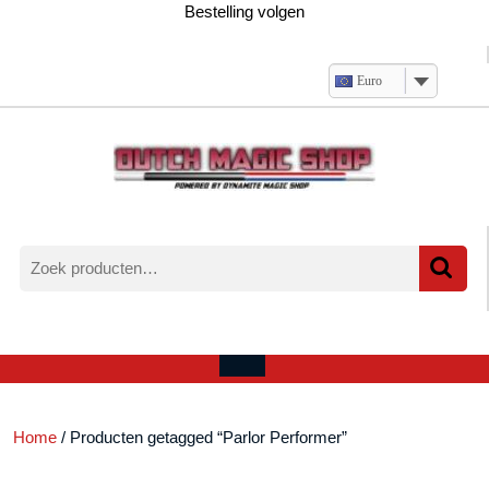
Ga
Bestelling volgen
naar
de
inhoud
Euro
Zoeken
naar:
Verlanglijst
Mijn
winkelwagen
account
Open
menu
Home
/ Producten getagged “Parlor Performer”