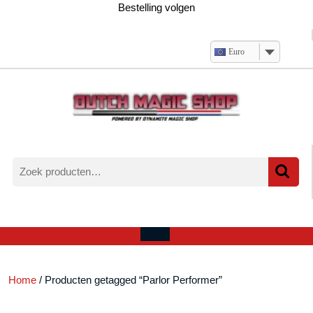
Ga
Bestelling volgen
naar
de
inhoud
Euro
Zoeken
naar:
Verlanglijst
Mijn
winkelwagen
account
Open
menu
Home
/ Producten getagged “Parlor Performer”