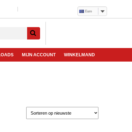
Euro
Verlanglijst
Mijn
winkelwagen
account
LOADS
MIJN ACCOUNT
WINKELMAND