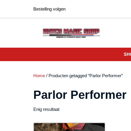
Ga
Bestelling volgen
naar
de
inhoud
SH
Home
/ Producten getagged “Parlor Performer”
Parlor Performer
Enig resultaat