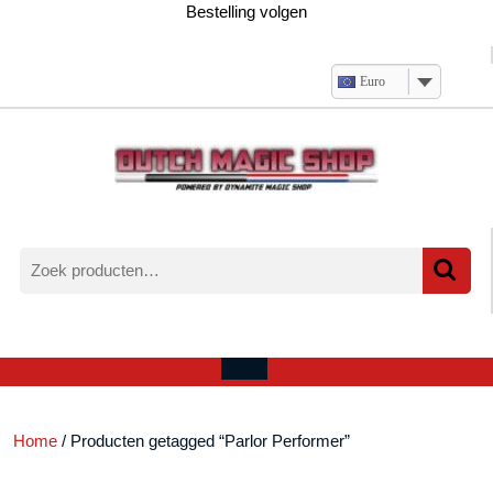
Ga
Bestelling volgen
naar
de
inhoud
Euro
Zoeken
naar:
Verlanglijst
Mijn
winkelwagen
account
Open
menu
Home
/ Producten getagged “Parlor Performer”