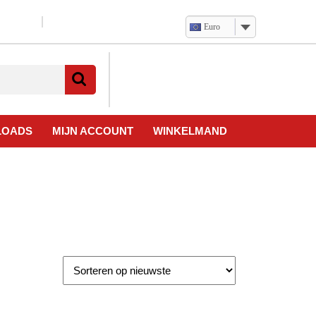
Euro
Verlanglijst
Mijn
winkelwagen
account
LOADS
MIJN ACCOUNT
WINKELMAND