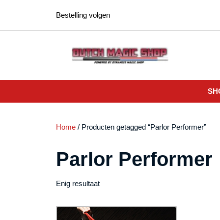
Ga
Bestelling volgen
naar
de
inhoud
SH
Home
/ Producten getagged “Parlor Performer”
Parlor Performer
Enig resultaat