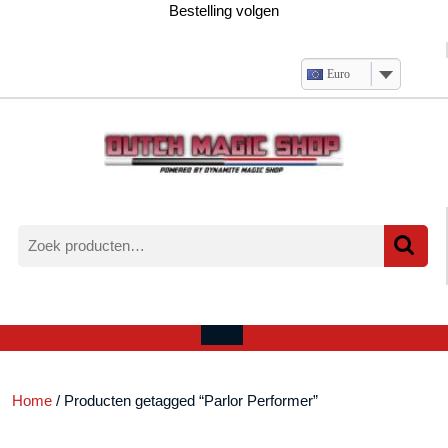
Ga
Bestelling volgen
naar
de
inhoud
Euro
Zoeken
naar:
Verlanglijst
Mijn
winkelwagen
account
Open
menu
Home
/ Producten getagged “Parlor Performer”