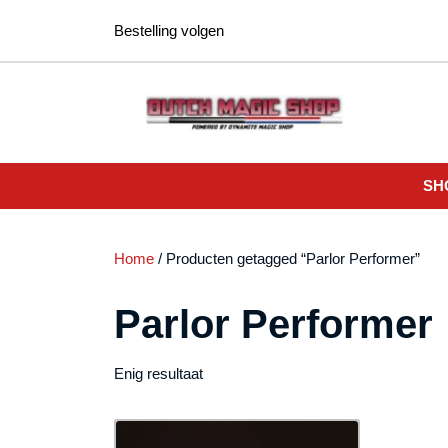
Ga
Bestelling volgen
naar
de
inhoud
SH
Home
/ Producten getagged “Parlor Performer”
Parlor Performer
Enig resultaat