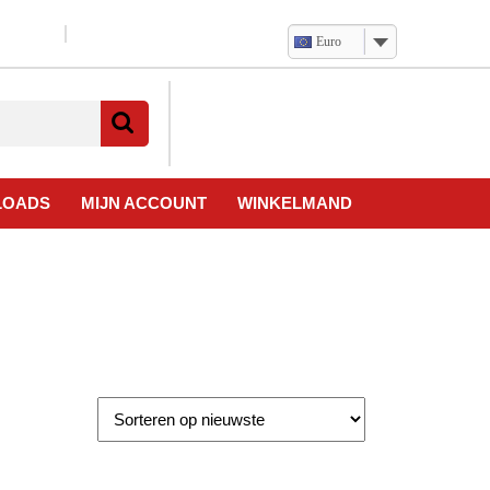
Euro
Verlanglijst
Mijn
winkelwagen
account
LOADS
MIJN ACCOUNT
WINKELMAND