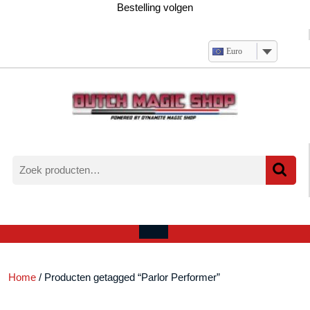
Ga
Bestelling volgen
naar
de
inhoud
Euro
Zoeken
naar:
Verlanglijst
Mijn
winkelwagen
account
Open
menu
Home
/ Producten getagged “Parlor Performer”