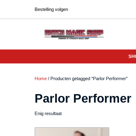
Ga
Bestelling volgen
naar
de
inhoud
SH
Home
/ Producten getagged “Parlor Performer”
Parlor Performer
Enig resultaat