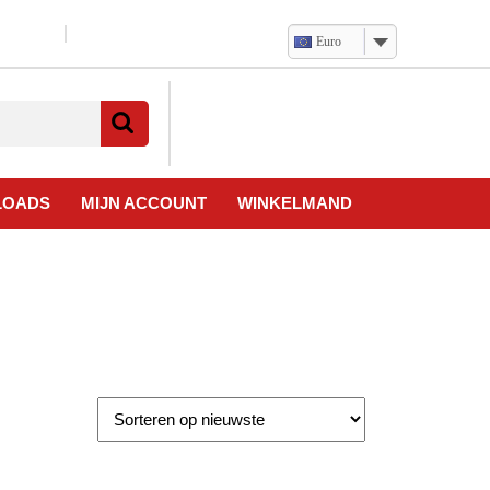
Euro
Verlanglijst
Mijn
winkelwagen
account
LOADS
MIJN ACCOUNT
WINKELMAND