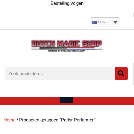
Ga
Bestelling volgen
naar
de
inhoud
Euro
Zoeken
naar:
Verlanglijst
Mijn
winkelwagen
account
Open
menu
Home
/ Producten getagged “Parlor Performer”