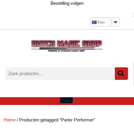
Ga
Bestelling volgen
naar
de
inhoud
Euro
Zoeken
naar:
Verlanglijst
Mijn
winkelwagen
account
Open
menu
Home
/ Producten getagged “Parlor Performer”