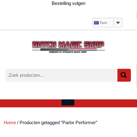
Ga
Bestelling volgen
naar
de
inhoud
Euro
Zoeken
naar:
Verlanglijst
Mijn
winkelwagen
account
Open
menu
Home
/ Producten getagged “Parlor Performer”