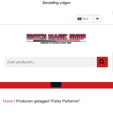
Ga
Bestelling volgen
naar
de
inhoud
Euro
Zoeken
naar:
Verlanglijst
Mijn
winkelwagen
account
Open
menu
Home
/ Producten getagged “Parlor Performer”