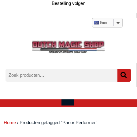
Ga
Bestelling volgen
naar
de
inhoud
Euro
Zoeken
naar:
Verlanglijst
Mijn
winkelwagen
account
Open
menu
Home
/ Producten getagged “Parlor Performer”