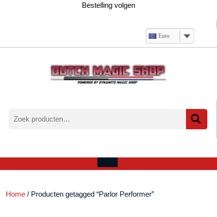
Ga
Bestelling volgen
naar
de
inhoud
Euro
Zoeken
naar:
Verlanglijst
Mijn
winkelwagen
account
Open
menu
Home
/ Producten getagged “Parlor Performer”