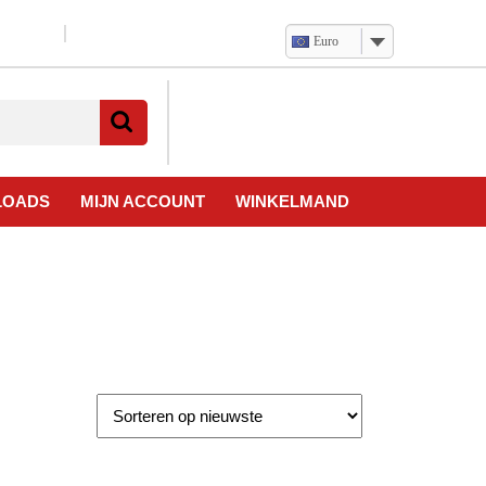
Euro
Verlanglijst
Mijn
winkelwagen
account
LOADS
MIJN ACCOUNT
WINKELMAND