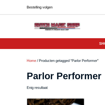
Ga
Bestelling volgen
naar
de
inhoud
SH
Home
/ Producten getagged “Parlor Performer”
Parlor Performer
Enig resultaat