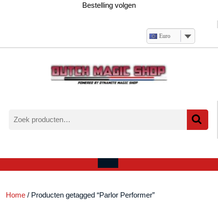
Ga
Bestelling volgen
naar
de
inhoud
Euro
Zoeken
naar:
Verlanglijst
Mijn
winkelwagen
account
Open
menu
Home
/ Producten getagged “Parlor Performer”