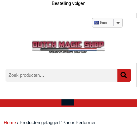
Ga
Bestelling volgen
naar
de
inhoud
Euro
Zoeken
naar:
Verlanglijst
Mijn
winkelwagen
account
Open
menu
Home
/ Producten getagged “Parlor Performer”