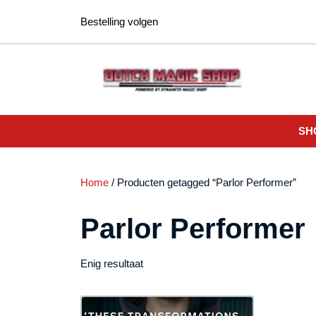
Ga
Bestelling volgen
naar
de
inhoud
SH
Home
/ Producten getagged “Parlor Performer”
Parlor Performer
Enig resultaat