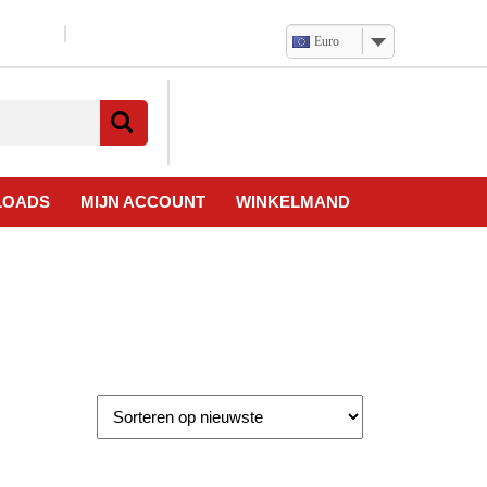
Euro
Verlanglijst
Mijn
winkelwagen
account
LOADS
MIJN ACCOUNT
WINKELMAND