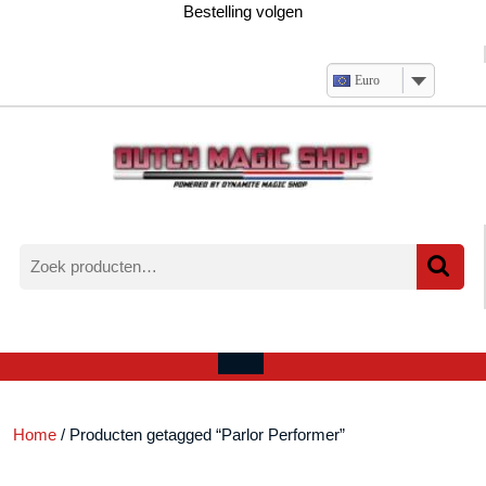
Ga
Bestelling volgen
naar
de
inhoud
Euro
Zoeken
naar:
Verlanglijst
Mijn
winkelwagen
account
Open
menu
Home
/ Producten getagged “Parlor Performer”