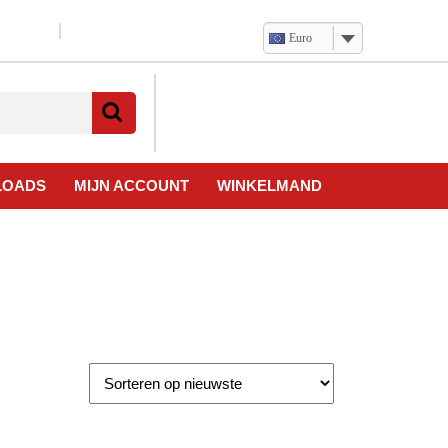
Euro
Verlanglijst
Mijn
winkelwagen
account
LOADS
MIJN ACCOUNT
WINKELMAND