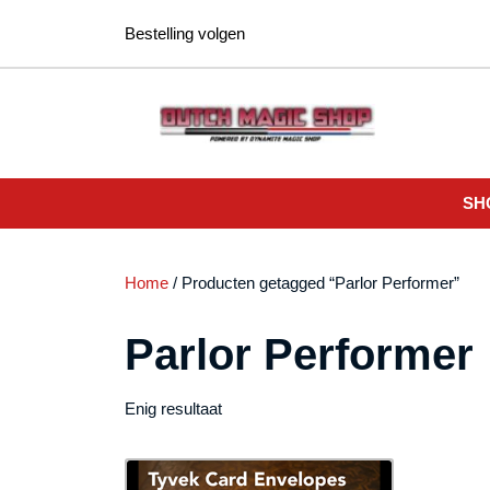
Ga
Bestelling volgen
naar
de
inhoud
SH
Home
/ Producten getagged “Parlor Performer”
Parlor Performer
Enig resultaat