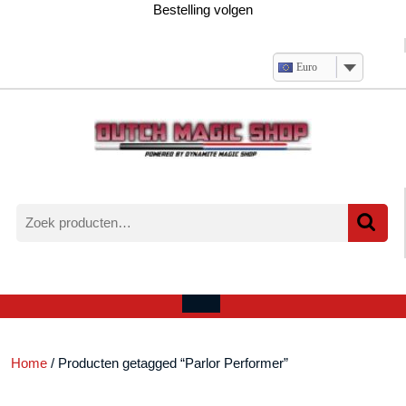
Ga
Bestelling volgen
naar
de
inhoud
Euro
Zoeken
naar:
Verlanglijst
Mijn
winkelwagen
account
Open
menu
Home
/ Producten getagged “Parlor Performer”