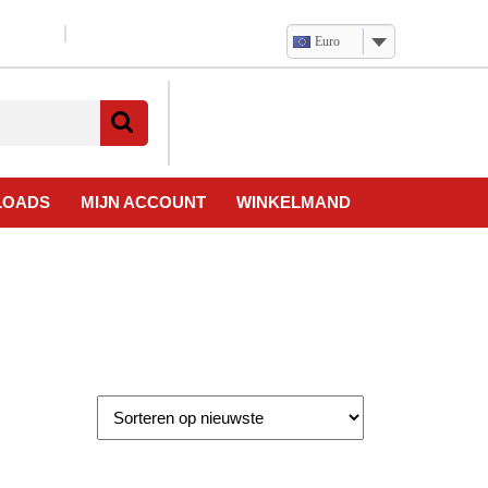
Euro
Verlanglijst
Mijn
winkelwagen
account
LOADS
MIJN ACCOUNT
WINKELMAND