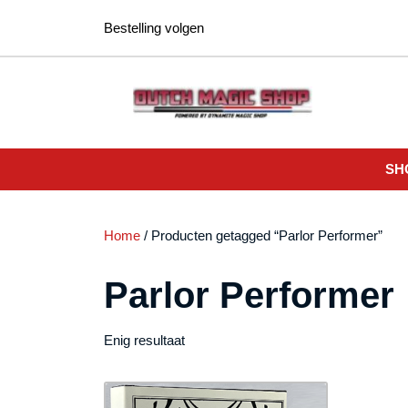
Ga
Bestelling volgen
naar
de
inhoud
SH
Home
/ Producten getagged “Parlor Performer”
Parlor Performer
Enig resultaat