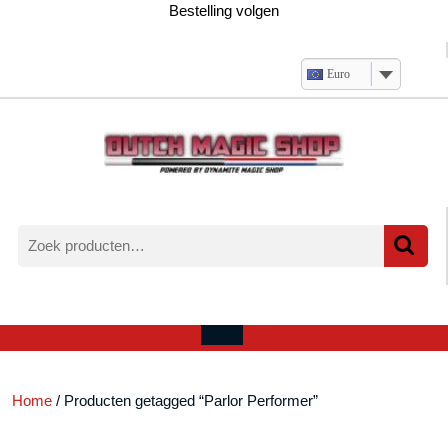
Ga
Bestelling volgen
naar
de
inhoud
Euro
Zoeken
naar:
Verlanglijst
Mijn
winkelwagen
account
Open
menu
Home
/ Producten getagged “Parlor Performer”