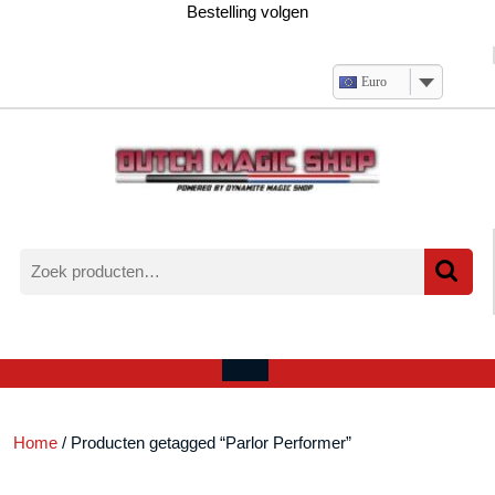
Ga
Bestelling volgen
naar
de
inhoud
Euro
Zoeken
naar:
Verlanglijst
Mijn
winkelwagen
account
Open
menu
Home
/ Producten getagged “Parlor Performer”