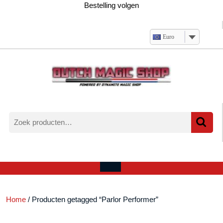
Ga
Bestelling volgen
naar
de
inhoud
Euro
Zoeken
naar:
Verlanglijst
Mijn
winkelwagen
account
Open
menu
Home
/ Producten getagged “Parlor Performer”