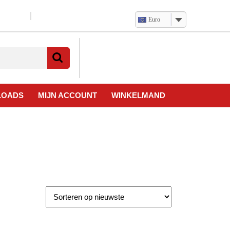
Euro
Verlanglijst
Mijn
winkelwagen
account
LOADS
MIJN ACCOUNT
WINKELMAND