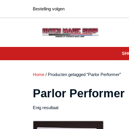
Ga
Bestelling volgen
naar
de
inhoud
SH
Home
/ Producten getagged “Parlor Performer”
Parlor Performer
Enig resultaat